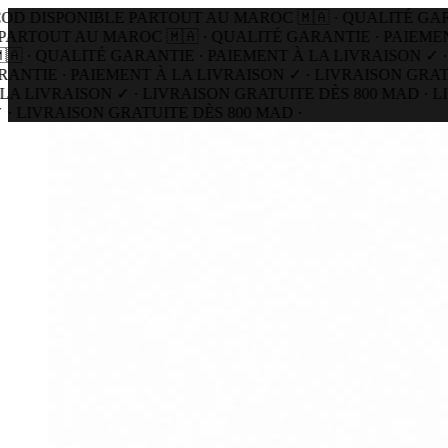
 DISPONIBLE PARTOUT AU MAROC 🇲🇦 · QUALITÉ GARANT
RTOUT AU MAROC 🇲🇦 · QUALITÉ GARANTIE · PAIEMENT 
 · QUALITÉ GARANTIE · PAIEMENT À LA LIVRAISON ✓ · L
TIE · PAIEMENT À LA LIVRAISON ✓ · LIVRAISON GRATUI
 LIVRAISON ✓ · LIVRAISON GRATUITE DÈS 800 MAD · LI
LIVRAISON GRATUITE DÈS 800 MAD ·