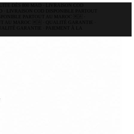
E DÈS 800 MAD · LIVRAISON COD
· LIVRAISON COD DISPONIBLE PARTOUT
NIBLE PARTOUT AU MAROC 🇲🇦 ·
AU MAROC 🇲🇦 · QUALITÉ GARANTIE ·
LITÉ GARANTIE · PAIEMENT À LA