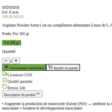
0.0
·
0
avis
349,99 MAD
Arginine Powder Army1 est un complément alimentaire à base de L-Argi
Poids
:
Pot 300 gr
Pot 300 gr
Quantité
1
Commander maintenant
Ajouter au panier
Livraison COD
Qualité garantie
Retour 24h
Description du produit
• Augmente la production de monoxyde d'azote (NO) → améliore la circ
musculaire • Soutient le développement musculaire