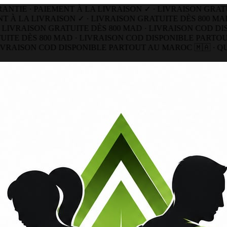
IE · PAIEMENT À LA LIVRAISON ✓ · LIVRAISON GRATUIT
À LA LIVRAISON ✓ · LIVRAISON GRATUITE DÈS 800 MAD 
IVRAISON GRATUITE DÈS 800 MAD ·
LIVRAISON COD DISPO
TE DÈS 800 MAD · LIVRAISON COD DISPONIBLE PARTOUT 
VRAISON COD DISPONIBLE PARTOUT AU MAROC 🇲🇦 · QUA