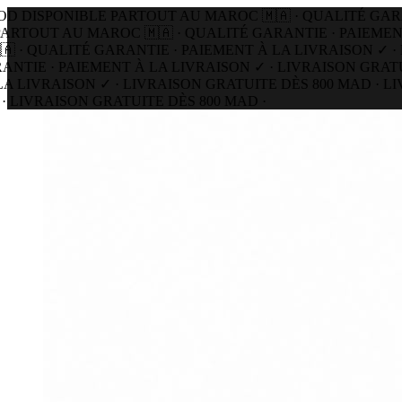
DISPONIBLE PARTOUT AU MAROC 🇲🇦 · QUALITÉ GARANT
TOUT AU MAROC 🇲🇦 · QUALITÉ GARANTIE · PAIEMENT 
· QUALITÉ GARANTIE · PAIEMENT À LA LIVRAISON ✓ · L
IE · PAIEMENT À LA LIVRAISON ✓ · LIVRAISON GRATUIT
LIVRAISON ✓ · LIVRAISON GRATUITE DÈS 800 MAD · LIV
LIVRAISON GRATUITE DÈS 800 MAD ·