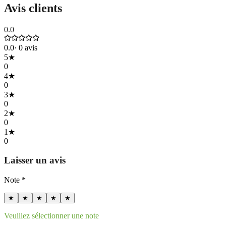
Avis clients
0.0
0.0
·
0
avis
5
★
0
4
★
0
3
★
0
2
★
0
1
★
0
Laisser un avis
Note *
★
★
★
★
★
Veuillez sélectionner une note