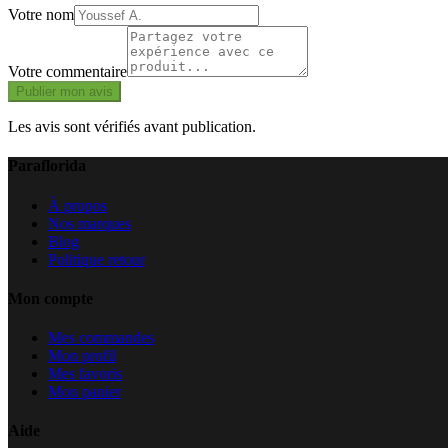
Votre nom
Votre commentaire
Publier mon avis
Les avis sont vérifiés avant publication.
Paraflorida
À propos
Nos marques
Blog
Politique retour
Mon compte
Mes commandes
Mon profil
Mes favoris
Mon panier
Aide