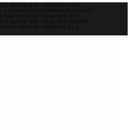
E DÈS 800 MAD · LIVRAISON COD
· LIVRAISON COD DISPONIBLE PARTOUT
NIBLE PARTOUT AU MAROC 🇲🇦 ·
U MAROC 🇲🇦 · QUALITÉ GARANTIE ·
ITÉ GARANTIE · PAIEMENT À LA