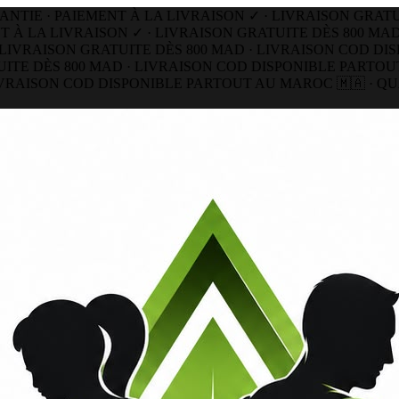
IE · PAIEMENT À LA LIVRAISON ✓ · LIVRAISON GRATUIT
À LA LIVRAISON ✓ · LIVRAISON GRATUITE DÈS 800 MAD 
IVRAISON GRATUITE DÈS 800 MAD ·
LIVRAISON COD DISPO
E DÈS 800 MAD · LIVRAISON COD DISPONIBLE PARTOUT A
RAISON COD DISPONIBLE PARTOUT AU MAROC 🇲🇦 · QUAL