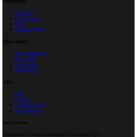
Paraflorida
À propos
Nos marques
Blog
Politique retour
Mon compte
Mes commandes
Mon profil
Mes favoris
Mon panier
Aide
FAQ
Contact
Livraison COD
Nos magasins
Suivez-nous
Paiement à la livraison sécurisé. Service client 7j/7.