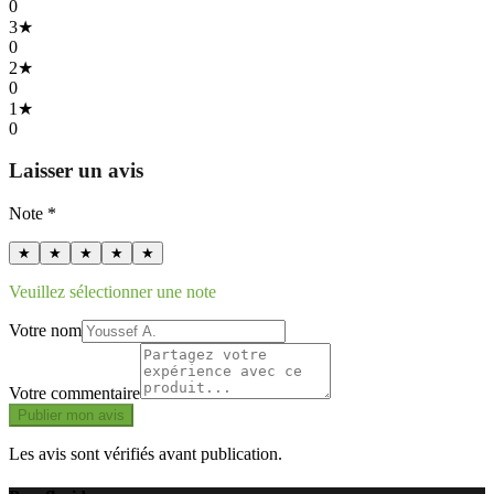
0
3
★
0
2
★
0
1
★
0
Laisser un avis
Note *
★
★
★
★
★
Veuillez sélectionner une note
Votre nom
Votre commentaire
Publier mon avis
Les avis sont vérifiés avant publication.