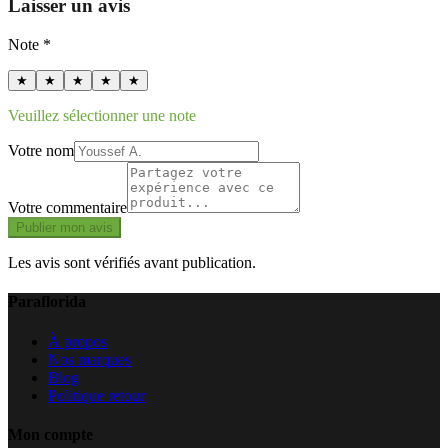
Laisser un avis
Note *
★
★
★
★
★
Veuillez sélectionner une note
Votre nom
Votre commentaire
Publier mon avis
Les avis sont vérifiés avant publication.
Paraflorida
À propos
Nos marques
Blog
Politique retour
Mon compte