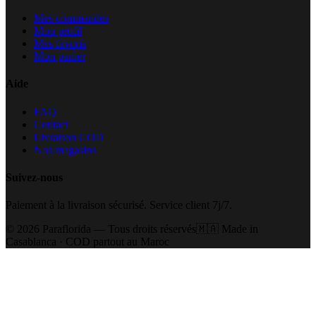
Mes commandes
Mon profil
Mes favoris
Mon panier
Aide
FAQ
Contact
Livraison COD
Nos magasins
Suivez-nous
Paiement à la livraison sécurisé. Service client 7j/7.
©
2026
Paraflorida — Tous droits réservés
🇲🇦 Made in
Casablanca · COD partout au Maroc