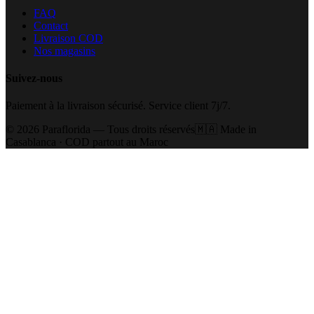
FAQ
Contact
Livraison COD
Nos magasins
Suivez-nous
Paiement à la livraison sécurisé. Service client 7j/7.
©
2026
Paraflorida — Tous droits réservés
🇲🇦 Made in
Casablanca · COD partout au Maroc