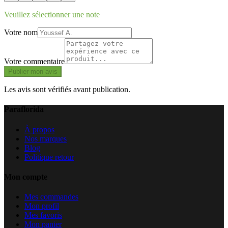
Veuillez sélectionner une note
Votre nom
Votre commentaire
Publier mon avis
Les avis sont vérifiés avant publication.
Paraflorida
À propos
Nos marques
Blog
Politique retour
Mon compte
Mes commandes
Mon profil
Mes favoris
Mon panier