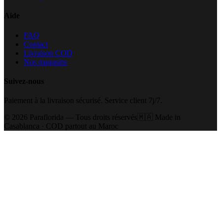
Aide
FAQ
Contact
Livraison COD
Nos magasins
Suivez-nous
Paiement à la livraison sécurisé. Service client 7j/7.
©
2026
Paraflorida — Tous droits réservés
🇲🇦 Made in
Casablanca · COD partout au Maroc