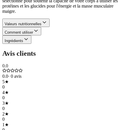
sélectionné pour soutenir la capacité de votre corps à utiliser les
protéines et les glucides pour l'énergie et la masse musculaire
maigre.
Valeurs nutritionnelles
Comment utiliser
Ingrédients
Avis clients
0.0
0.0
·
0
avis
5
★
0
4
★
0
3
★
0
2
★
0
1
★
0