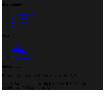
Mon compte
Mes commandes
Mon profil
Mes favoris
Mon panier
Aide
FAQ
Contact
Livraison COD
Nos magasins
Suivez-nous
Paiement à la livraison sécurisé. Service client 7j/7.
©
2026
Paraflorida — Tous droits réservés
🇲🇦 Made in
Casablanca · COD partout au Maroc