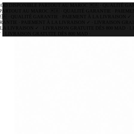
 DISPONIBLE PARTOUT AU MAROC 🇲🇦 · QUALITÉ GARANT
RTOUT AU MAROC 🇲🇦 · QUALITÉ GARANTIE · PAIEMENT 
 · QUALITÉ GARANTIE · PAIEMENT À LA LIVRAISON ✓ · L
TIE · PAIEMENT À LA LIVRAISON ✓ · LIVRAISON GRATUI
 LIVRAISON ✓ · LIVRAISON GRATUITE DÈS 800 MAD · LI
 LIVRAISON GRATUITE DÈS 800 MAD ·