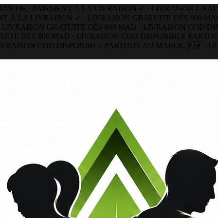
IE · PAIEMENT À LA LIVRAISON ✓ · LIVRAISON GRATUIT
À LA LIVRAISON ✓ · LIVRAISON GRATUITE DÈS 800 MAD
IVRAISON GRATUITE DÈS 800 MAD ·
LIVRAISON COD DISP
TE DÈS 800 MAD · LIVRAISON COD DISPONIBLE PARTOUT 
VRAISON COD DISPONIBLE PARTOUT AU MAROC 🇲🇦 · QUA