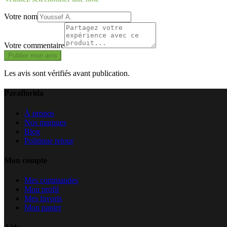
Votre nom
Votre commentaire
Publier mon avis
Les avis sont vérifiés avant publication.
Paraflorida
À propos
Nos marques
Blog
Politique retour
Mon compte
Mes commandes
Mon profil
Mes favoris
Mon panier