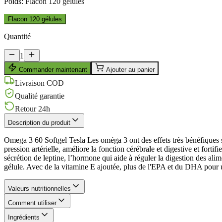
Poids
:
Flacon 120 gélules
Flacon 120 gélules
Quantité
1
Commander maintenant
Ajouter au panier
Livraison COD
Qualité garantie
Retour 24h
Description du produit
Omega 3 60 Softgel Tesla Les oméga 3 ont des effets très bénéfiques s
pression artérielle, améliore la fonction cérébrale et digestive et forti
sécrétion de leptine, l’hormone qui aide à réguler la digestion des al
gélule. Avec de la vitamine E ajoutée, plus de l'EPA et du DHA pour u
Valeurs nutritionnelles
Comment utiliser
Ingrédients