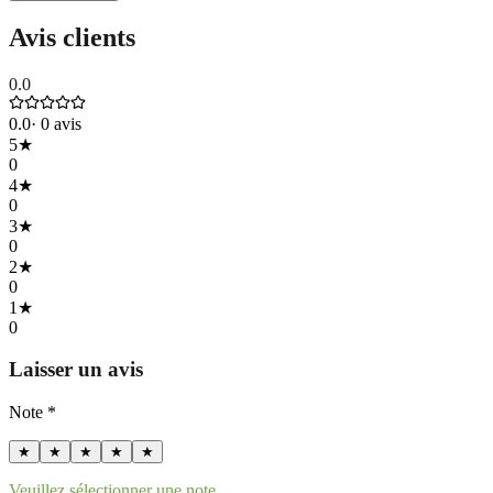
Avis clients
0.0
0.0
·
0
avis
5
★
0
4
★
0
3
★
0
2
★
0
1
★
0
Laisser un avis
Note *
★
★
★
★
★
Veuillez sélectionner une note