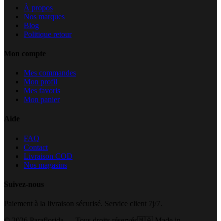
À propos
Nos marques
Blog
Politique retour
Mon compte
Mes commandes
Mon profil
Mes favoris
Mon panier
Aide
FAQ
Contact
Livraison COD
Nos magasins
Suivez-nous
Paiement à la livraison sécurisé. Service client 7j/7.
©
2026
Paraflorida — Tous droits réservés
🇲🇦 Made in