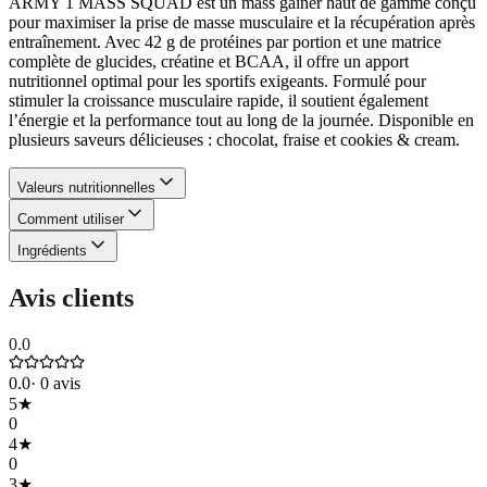
ARMY 1 MASS SQUAD est un mass gainer haut de gamme conçu
pour maximiser la prise de masse musculaire et la récupération après
entraînement. Avec 42 g de protéines par portion et une matrice
complète de glucides, créatine et BCAA, il offre un apport
nutritionnel optimal pour les sportifs exigeants. Formulé pour
stimuler la croissance musculaire rapide, il soutient également
l’énergie et la performance tout au long de la journée. Disponible en
plusieurs saveurs délicieuses : chocolat, fraise et cookies & cream.
Valeurs nutritionnelles
Comment utiliser
Ingrédients
Avis clients
0.0
0.0
·
0
avis
5
★
0
4
★
0
3
★